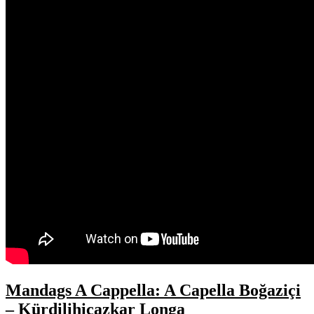
Mandags A Cappella: A Capella Boğaziçi
– Kürdilihicazkar Longa