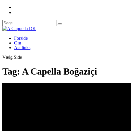
Forside
Om
Acalinks
Vælg Side
Tag:
A Capella Boğaziçi