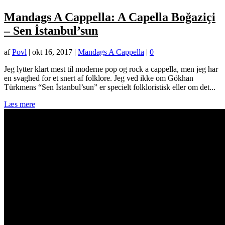
Mandags A Cappella: A Capella Boğaziçi
– Sen İstanbul’sun
af
Povl
|
okt 16, 2017
|
Mandags A Cappella
|
0
Jeg lytter klart mest til moderne pop og rock a cappella, men jeg har
en svaghed for et snert af folklore. Jeg ved ikke om Gökhan
Türkmens “Sen İstanbul’sun” er specielt folkloristisk eller om det...
Læs mere