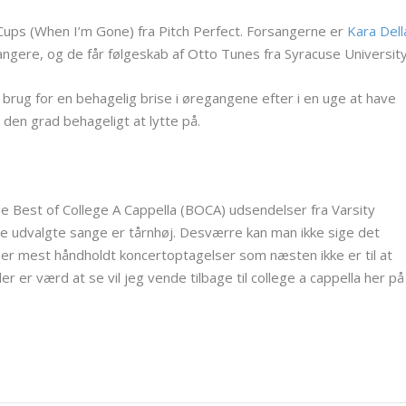
 Cups (When I’m Gone) fra Pitch Perfect. Forsangerne er
Kara Dell
ngere, og de får følgeskab af Otto Tunes fra Syracuse University
 brug for en behagelig brise i øregangene efter i en uge at have
i den grad behageligt at lytte på.
ige Best of College A Cappella (BOCA) udsendelser fra Varsity
f de udvalgte sange er tårnhøj. Desværre kan man ikke sige det
r mest håndholdt koncertoptagelser som næsten ikke er til at
der er værd at se vil jeg vende tilbage til college a cappella her på