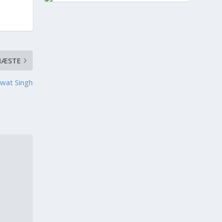
NÆSTE
hwat Singh