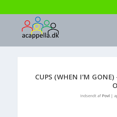
CUPS (WHEN I’M GONE) 
O
Indsendt af
Povl
|
a