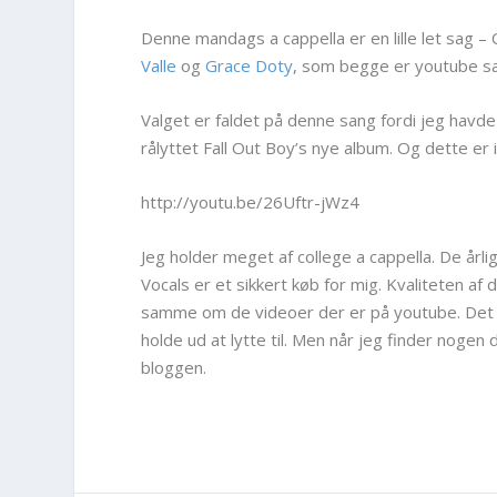
Denne mandags a cappella er en lille let sag –
Valle
og
Grace Doty
, som begge er youtube sa
Valget er faldet på denne sang fordi jeg havde
rålyttet Fall Out Boy’s nye album. Og dette er 
http://youtu.be/26Uftr-jWz4
Jeg holder meget af college a cappella. De årl
Vocals er et sikkert køb for mig. Kvaliteten a
samme om de videoer der er på youtube. Det e
holde ud at lytte til. Men når jeg finder nogen 
bloggen.