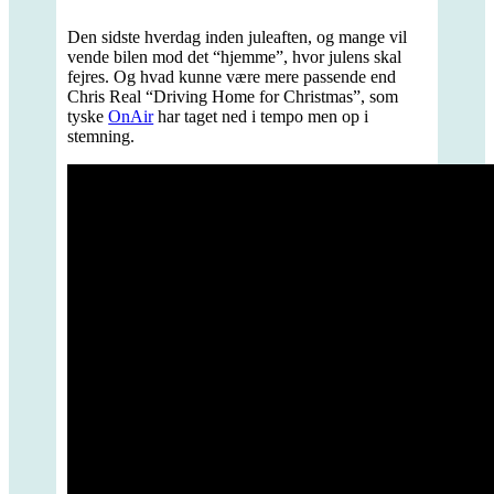
Den sidste hverdag inden juleaften, og mange vil
vende bilen mod det “hjemme”, hvor julens skal
fejres. Og hvad kunne være mere passende end
Chris Real “Driving Home for Christmas”, som
tyske
OnAir
har taget ned i tempo men op i
stemning.