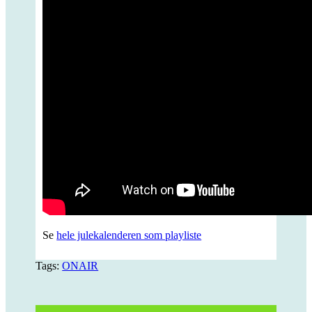
Se
hele julekalenderen som playliste
Tags:
ONAIR