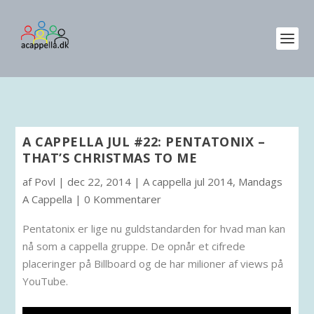
A CAPPELLA JUL #22: PENTATONIX –
THAT’S CHRISTMAS TO ME
af
Povl
|
dec 22, 2014
|
A cappella jul 2014
,
Mandags
A Cappella
|
0 Kommentarer
Pentatonix er lige nu guldstandarden for hvad man kan
nå som a cappella gruppe. De opnår et cifrede
placeringer på Billboard og de har milioner af views på
YouTube.