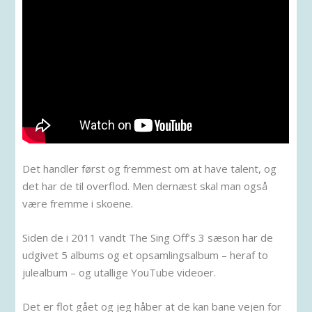
Det handler først og fremmest om at have talent, og
det har de til overflod. Men dernæst skal man også
være fremme i skoene.
Siden de i 2011 vandt The Sing Off’s 3 sæson har de
udgivet 5 albums og et opsamlingsalbum – heraf to
julealbum – og utallige YouTube videoer.
Det er flot gået og jeg håber at de kan bane vejen for