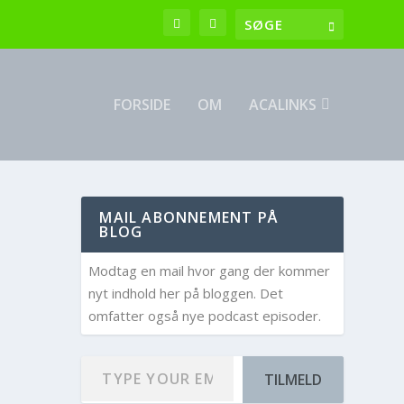
FORSIDE
OM
ACALINKS
MAIL ABONNEMENT PÅ
BLOG
Modtag en mail hvor gang der kommer
nyt indhold her på bloggen. Det
ormålet
omfatter også nye podcast episoder.
TILMELD