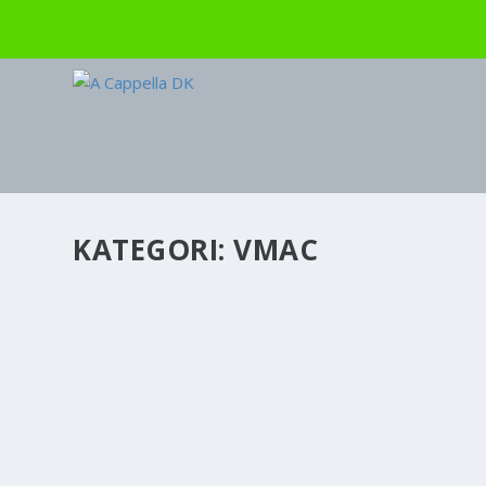
KATEGORI:
VMAC
PODCASTEN TAGER FORM
af
admin
|
jan 20, 2013
|
VMAC
|
0
Keld og jeg har i dag optaget en pilotepisode af den
var at lege med teknikken for at se, om vi havde det
LÆS MERE