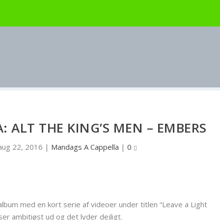
 ALT THE KING’S MEN – EMBERS
aug 22, 2016
|
Mandags A Cappella
|
0
lbum med en kort serie af videoer under titlen “Leave a Light
er ambitiøst ud og det lyder dejligt.