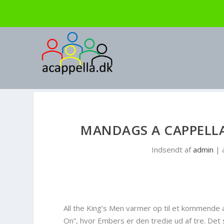
MANDAGS A CAPPELLA:
Indsendt af
admin
|
All the King’s Men varmer op til et kommende a
On”, hvor Embers er den tredje ud af tre. Det s