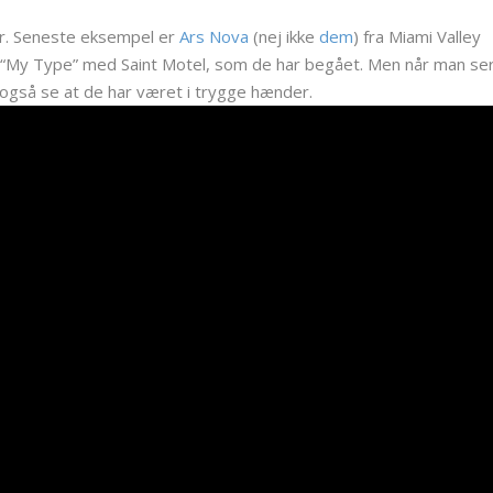
år. Seneste eksempel er
Ars Nova
(nej ikke
dem
) fra Miami Valley
ed “My Type” med Saint Motel, som de har begået. Men når man se
 også se at de har været i trygge hænder.