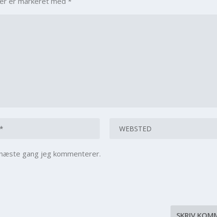
ter er markeret med
*
l næste gang jeg kommenterer.