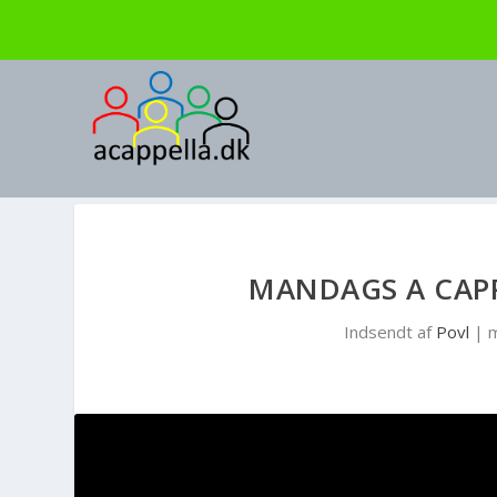
MANDAGS A CAPP
Indsendt af
Povl
|
m