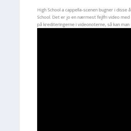
High School a cappella-scenen bugner i disse 
School. Det er jo en nærmest fejlfri video m
på krediteringerne i videonoterne, så kan man