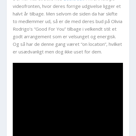
videofronten, hvor deres forrige udgivelse ligger et
halvt år tilbage. Men selvom de siden da har skifte
to medlemmer ud, så er de med deres bud på Olivia
Rodrigo’s “Good For You” tilbage i velkendt stil: et
godt arrangement som er velsunget og energisk.
Og så har de denne gang været “on location”, hvilket
er usædvanligt men dog ikke uset for dem.