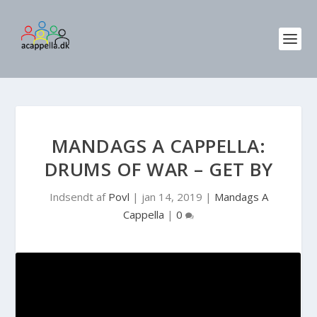
MANDAGS A CAPPELLA:
DRUMS OF WAR – GET BY
Indsendt af
Povl
|
jan 14, 2019
|
Mandags A
Cappella
|
0