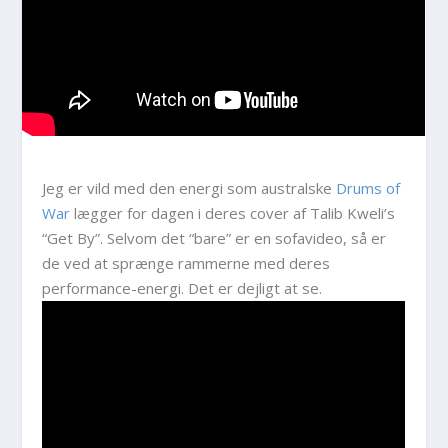
Jeg er vild med den energi som australske
Drums of
War
lægger for dagen i deres cover af Talib Kweli’s
“Get By”. Selvom det “bare” er en sofavideo, så er
de ved at sprænge rammerne med deres
performance-energi. Det er dejligt at se.