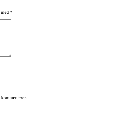
et med
*
g kommenterer.