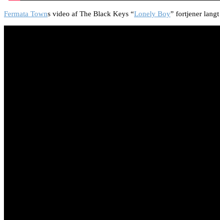
Fermata Town
s video af The Black Keys “
Lonely Boy
” fortjener lang