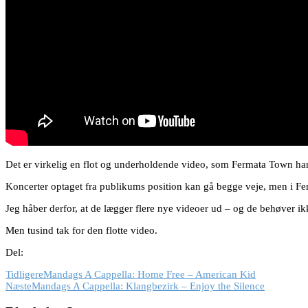
Det er virkelig en flot og underholdende video, som Fermata Town har 
Koncerter optaget fra publikums position kan gå begge veje, men i Fe
Jeg håber derfor, at de lægger flere nye videoer ud – og de behøver i
Men tusind tak for den flotte video.
Del:
Tidligere
Mandags A Cappella: Home Free – American Kid
Næste
Mandags A Cappella: Klangbezirk – Enjoy the Silence