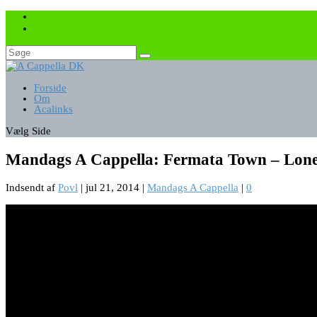
Forside
Om
Acalinks
Vælg Side
Mandags A Cappella: Fermata Town – Lone
Indsendt af
Povl
|
jul 21, 2014
|
Mandags A Cappella
|
0