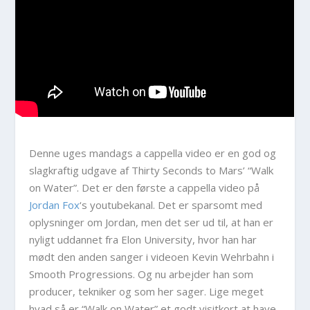
Denne uges mandags a cappella video er en god og
slagkraftig udgave af Thirty Seconds to Mars’ “Walk
on Water”. Det er den første a cappella video på
Jordan Fox
‘s youtubekanal. Det er sparsomt med
oplysninger om Jordan, men det ser ud til, at han er
nyligt uddannet fra Elon University, hvor han har
mødt den anden sanger i videoen Kevin Wehrbahn i
Smooth Progressions. Og nu arbejder han som
producer, tekniker og som her sager. Lige meget
hvad så er “Walk on Water” et godt visitkort at have.