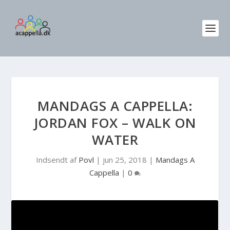
MANDAGS A CAPPELLA:
JORDAN FOX – WALK ON
WATER
Indsendt af
Povl
|
jun 25, 2018
|
Mandags A
Cappella
|
0