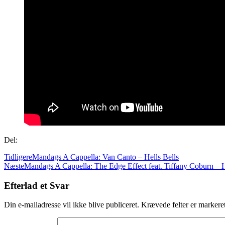
Del:
Tidligere
Mandags A Cappella: Van Canto – Hells Bells
Næste
Mandags A Cappella: The Edge Effect feat. Tiffany Coburn – 
Efterlad et Svar
Din e-mailadresse vil ikke blive publiceret.
Krævede felter er marker