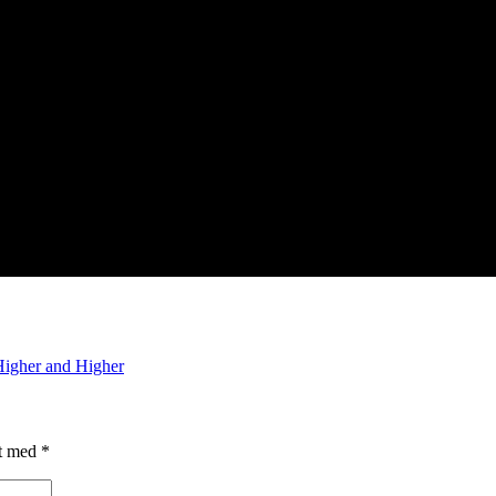
Higher and Higher
et med
*