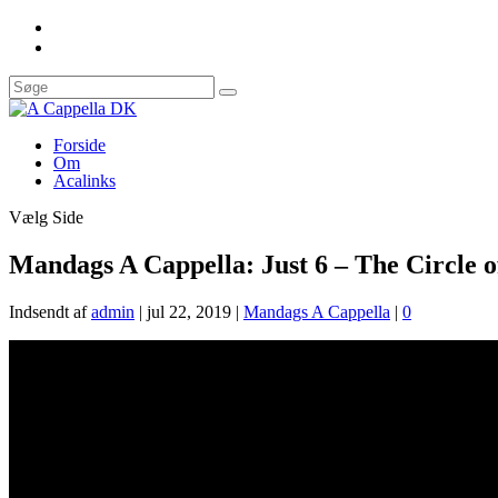
Forside
Om
Acalinks
Vælg Side
Mandags A Cappella: Just 6 – The Circle o
Indsendt af
admin
|
jul 22, 2019
|
Mandags A Cappella
|
0