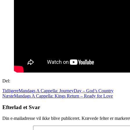
Del:
Tidligere
Mandags A Cappella: JourneyDay – God’s Country
Næste
Mandags A Cappella: Kings Return – Ready for Love
Efterlad et Svar
Din e-mailadresse vil ikke blive publiceret.
Krævede felter er marker