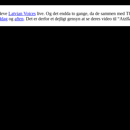
pleve
Latvian Voices
live. Og det endda to gange, da de sammen med T
ddag
og
aften
. Det er derfor et dejligt gensyn at se deres video til “Atzī