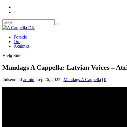
Forside
Om
Acalinks
Vælg Side
Mandags A Cappella: Latvian Voices – Atz
Indsendt af
admin
|
sep 26, 2022
|
Mandags A Cappella
|
0