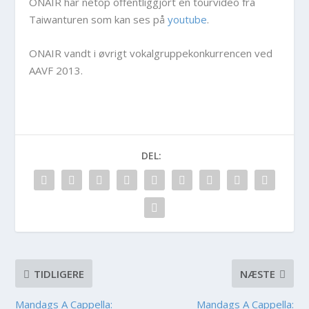
ONAIR har netop offentliggjort en tourvideo fra
Taiwanturen som kan ses på
youtube
.
ONAIR vandt i øvrigt vokalgruppekonkurrencen ved
AAVF 2013.
DEL:
TIDLIGERE
NÆSTE
Mandags A Cappella:
Mandags A Cappella: