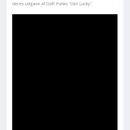
deres udgave af Daft Punks “Get Lucky”.