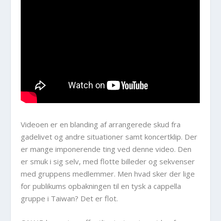
Videoen er en blanding af arrangerede skud fra
gadelivet og andre situationer samt koncertklip. Der
er mange imponerende ting ved denne video. Den
er smuk i sig selv, med flotte billeder og sekvenser
med gruppens medlemmer. Men hvad sker der lige
for publikums opbakningen til en tysk a cappella
gruppe i Taiwan? Det er flot.