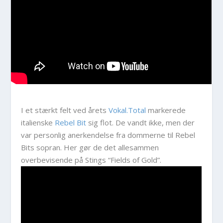
I et stærkt felt ved årets
Vokal.Total
markerede
italienske
Rebel Bit
sig flot. De vandt ikke, men der
var personlig anerkendelse fra dommerne til Rebel
Bits sopran. Her gør de det allesammen
overbevisende på Stings “Fields of Gold”.