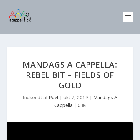
MANDAGS A CAPPELLA:
REBEL BIT – FIELDS OF
GOLD
Indsendt af
Povl
|
okt 7, 2019
|
Mandags A
Cappella
|
0