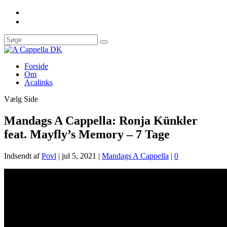
Forside
Om
Acalinks
Vælg Side
Mandags A Cappella: Ronja Künkler
feat. Mayfly’s Memory – 7 Tage
Indsendt af
Povl
|
jul 5, 2021
|
Mandags A Cappella
|
0