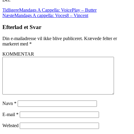
Tidligere
Mandags A Cappella: VoicePlay – Butter
Næste
Mandags A cappella: Voces8 – Vincent
Efterlad et Svar
Din e-mailadresse vil ikke blive publiceret.
Krævede felter er
markeret med
*
KOMMENTAR
Navn
*
E-mail
*
Websted