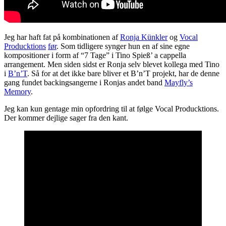
Jeg har haft fat på kombinationen af
Ronja Künkler
og
Vocal
Producktions
før
. Som tidligere synger hun en af sine egne
kompositioner i form af “7 Tage” i Tino Spieß’ a cappella
arrangement. Men siden sidst er Ronja selv blevet kollega med Tino
i
B’n’T
. Så for at det ikke bare bliver et B’n’T projekt, har de denne
gang fundet backingsangerne i Ronjas andet band
Mayfly’s
Memory
.
Jeg kan kun gentage min opfordring til at følge Vocal Producktions.
Der kommer dejlige sager fra den kant.