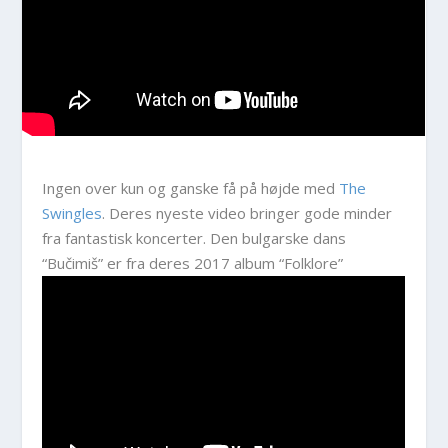
Ingen over kun og ganske få på højde med
The
Swingles
. Deres nyeste video bringer gode minder
fra fantastisk koncerter. Den bulgarske dans
“Bučimiš” er fra deres 2017 album “Folklore”