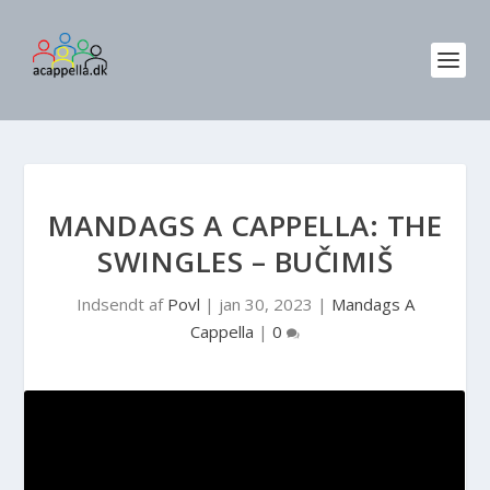
MANDAGS A CAPPELLA: THE
SWINGLES – BUČIMIŠ
Indsendt af
Povl
|
jan 30, 2023
|
Mandags A
Cappella
|
0