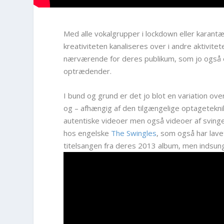
Med alle vokalgrupper i lockdown eller karan
kreativiteten kanaliseres over i andre aktivit
nærværende for deres publikum, som jo også er
optrædender.
I bund og grund er det jo blot en variation o
og – afhængig af den tilgængelige optagetekni
autentiske videoer men også videoer af svingen
hos engelske
The Swingles
, som også har lave
titelsangen fra deres 2013 album, men indsung