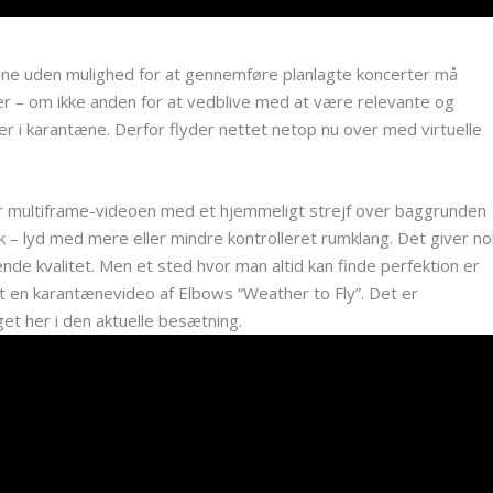
tæne uden mulighed for at gennemføre planlagte koncerter må
eter – om ikke anden for at vedblive med at være relevante og
 i karantæne. Derfor flyder nettet netop nu over med virtuelle
ver multiframe-videoen med et hjemmeligt strejf over baggrunden
k – lyd med mere eller mindre kontrolleret rumklang. Det giver no
de kvalitet. Men et sted hvor man altid kan finde perfektion er
t en karantænevideo af Elbows “Weather to Fly”. Det er
et her i den aktuelle besætning.