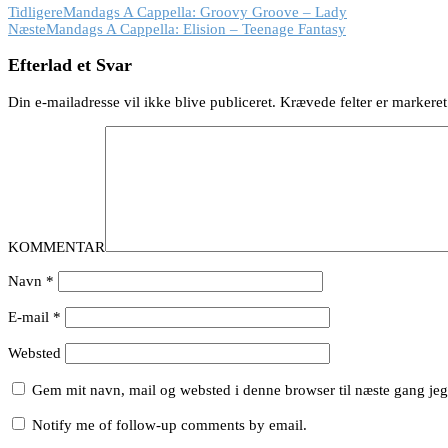
Tidligere
Mandags A Cappella: Groovy Groove – Lady
Næste
Mandags A Cappella: Elision – Teenage Fantasy
Efterlad et Svar
Din e-mailadresse vil ikke blive publiceret.
Krævede felter er marker
KOMMENTAR
Navn
*
E-mail
*
Websted
Gem mit navn, mail og websted i denne browser til næste gang je
Notify me of follow-up comments by email.