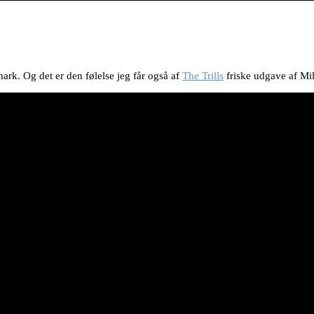
ark. Og det er den følelse jeg får også af
The Trills
friske udgave af Mi