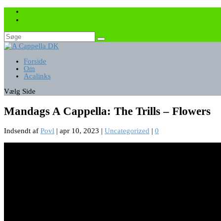
Forside
Om
Acalinks
Vælg Side
Mandags A Cappella: The Trills – Flowers
Indsendt af
Povl
|
apr 10, 2023
|
Uncategorized
|
0