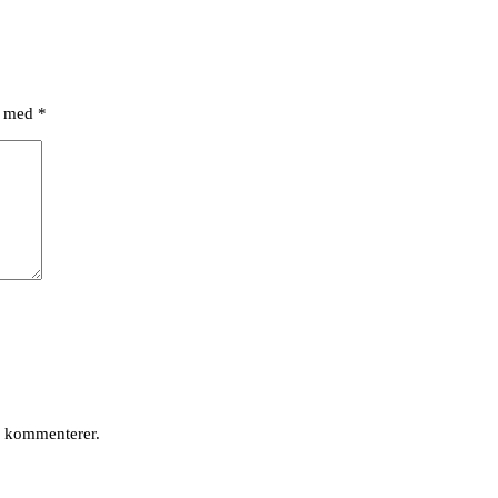
et med
*
g kommenterer.