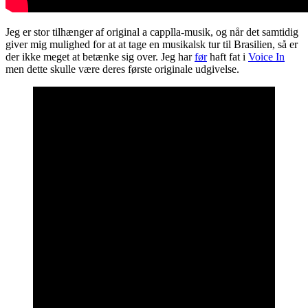
Jeg er stor tilhænger af original a capplla-musik, og når det samtidig
giver mig mulighed for at at tage en musikalsk tur til Brasilien, så er
der ikke meget at betænke sig over. Jeg har
før
haft fat i
Voice In
men dette skulle være deres første originale udgivelse.