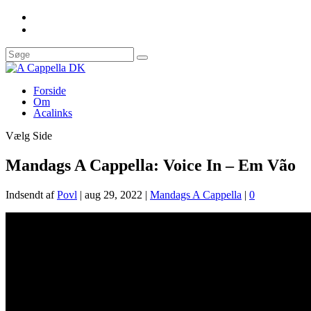
Forside
Om
Acalinks
Vælg Side
Mandags A Cappella: Voice In – Em Vão
Indsendt af
Povl
|
aug 29, 2022
|
Mandags A Cappella
|
0