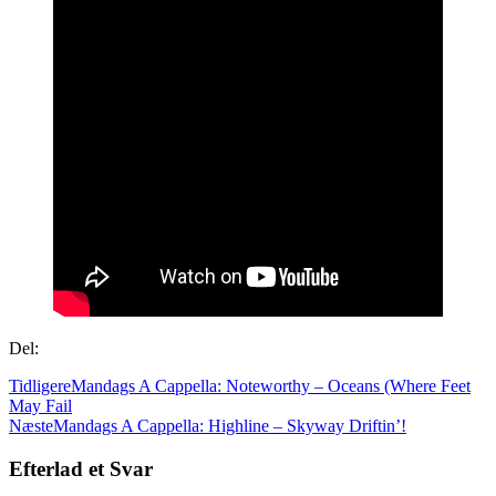
Del:
Tidligere
Mandags A Cappella: Noteworthy – Oceans (Where Feet
May Fail
Næste
Mandags A Cappella: Highline – Skyway Driftin’!
Efterlad et Svar