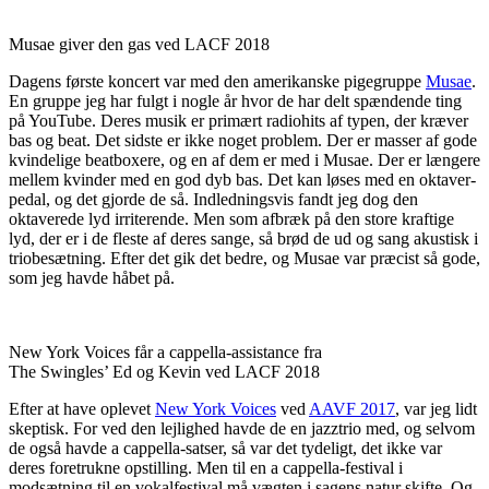
Musae giver den gas ved LACF 2018
Dagens første koncert var med den amerikanske pigegruppe
Musae
.
En gruppe jeg har fulgt i nogle år hvor de har delt spændende ting
på YouTube. Deres musik er primært radiohits af typen, der kræver
bas og beat. Det sidste er ikke noget problem. Der er masser af gode
kvindelige beatboxere, og en af dem er med i Musae. Der er længere
mellem kvinder med en god dyb bas. Det kan løses med en oktaver-
pedal, og det gjorde de så. Indledningsvis fandt jeg dog den
oktaverede lyd irriterende. Men som afbræk på den store kraftige
lyd, der er i de fleste af deres sange, så brød de ud og sang akustisk i
triobesætning. Efter det gik det bedre, og Musae var præcist så gode,
som jeg havde håbet på.
New York Voices får a cappella-assistance fra
The Swingles’ Ed og Kevin ved LACF 2018
Efter at have oplevet
New York Voices
ved
AAVF 2017
, var jeg lidt
skeptisk. For ved den lejlighed havde de en jazztrio med, og selvom
de også havde a cappella-satser, så var det tydeligt, det ikke var
deres foretrukne opstilling. Men til en a cappella-festival i
modsætning til en vokalfestival må vægten i sagens natur skifte. Og