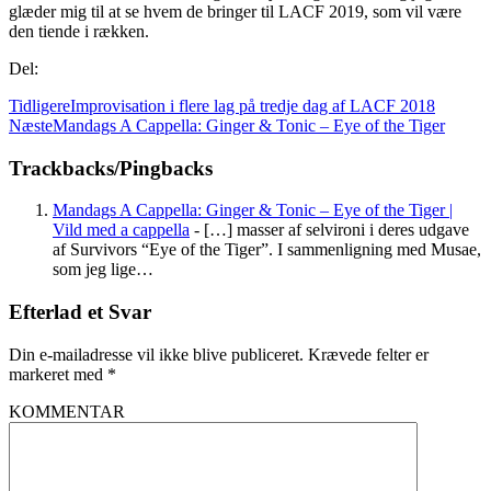
glæder mig til at se hvem de bringer til LACF 2019, som vil være
den tiende i rækken.
Del:
Tidligere
Improvisation i flere lag på tredje dag af LACF 2018
Næste
Mandags A Cappella: Ginger & Tonic – Eye of the Tiger
Trackbacks/Pingbacks
Mandags A Cappella: Ginger & Tonic – Eye of the Tiger |
Vild med a cappella
- […] masser af selvironi i deres udgave
af Survivors “Eye of the Tiger”. I sammenligning med Musae,
som jeg lige…
Efterlad et Svar
Din e-mailadresse vil ikke blive publiceret.
Krævede felter er
markeret med
*
KOMMENTAR