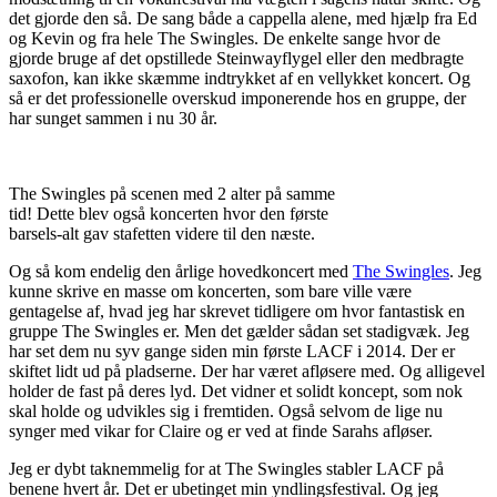
det gjorde den så. De sang både a cappella alene, med hjælp fra Ed
og Kevin og fra hele The Swingles. De enkelte sange hvor de
gjorde bruge af det opstillede Steinwayflygel eller den medbragte
saxofon, kan ikke skæmme indtrykket af en vellykket koncert. Og
så er det professionelle overskud imponerende hos en gruppe, der
har sunget sammen i nu 30 år.
The Swingles på scenen med 2 alter på samme
tid! Dette blev også koncerten hvor den første
barsels-alt gav stafetten videre til den næste.
Og så kom endelig den årlige hovedkoncert med
The Swingles
. Jeg
kunne skrive en masse om koncerten, som bare ville være
gentagelse af, hvad jeg har skrevet tidligere om hvor fantastisk en
gruppe The Swingles er. Men det gælder sådan set stadigvæk. Jeg
har set dem nu syv gange siden min første LACF i 2014. Der er
skiftet lidt ud på pladserne. Der har været afløsere med. Og alligevel
holder de fast på deres lyd. Det vidner et solidt koncept, som nok
skal holde og udvikles sig i fremtiden. Også selvom de lige nu
synger med vikar for Claire og er ved at finde Sarahs afløser.
Jeg er dybt taknemmelig for at The Swingles stabler LACF på
benene hvert år. Det er ubetinget min yndlingsfestival. Og jeg