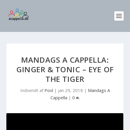
MANDAGS A CAPPELLA:
GINGER & TONIC – EYE OF
THE TIGER
Indsendt af
Povl
|
jan 29, 2018
|
Mandags A
Cappella
|
0