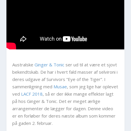
Australske
Ginger & Tonic
ser ud til at være et sjovt
bekendtskab. De har i hvert fald masser af selvironi i
deres udgave af Survivors “Eye of the Tiger”. I
sammenligning med
Musae
, som jeg lige har oplevet
ved
LACF 2018
, så er der ikke mange effekter lagt
på hos Ginger & Tonic. Det er meget ærlige
arrangementer de lægger for dagen. Denne video
er en forløber for deres næste album som kommer
på gaden 2. februar.