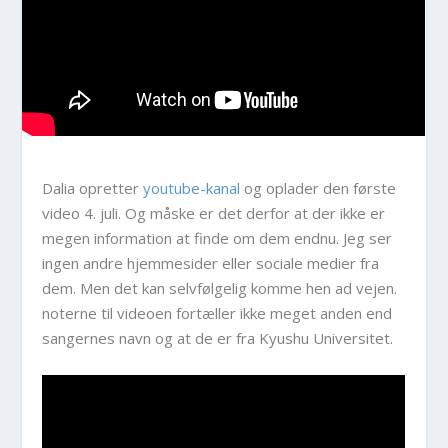
Dalia opretter
youtube-kanal
og oplader den første
video 4. juli. Og måske er det derfor at der ikke er
megen information at finde om dem endnu. Jeg ser
ingen andre hjemmesider eller sociale medier fra
dem. Men det kan selvfølgelig komme hen ad vejen.
noterne til videoen fortæller ikke meget anden end
sangernes navn og at de er fra Kyushu Universitet.