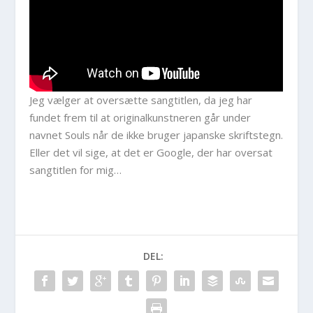
Jeg vælger at oversætte sangtitlen, da jeg har
fundet frem til at originalkunstneren går under
navnet Souls når de ikke bruger japanske skriftstegn.
Eller det vil sige, at det er Google, der har oversat
sangtitlen for mig…
DEL: