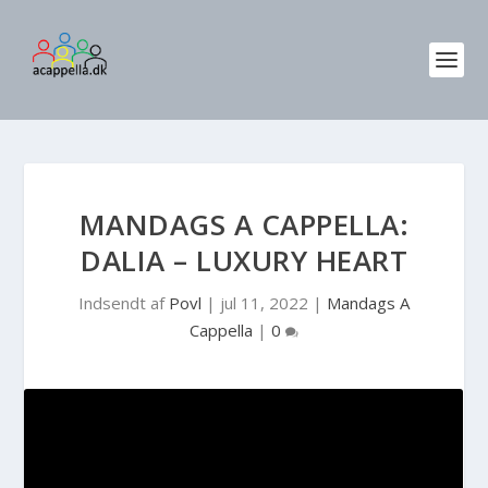
MANDAGS A CAPPELLA:
DALIA – LUXURY HEART
Indsendt af
Povl
|
jul 11, 2022
|
Mandags A
Cappella
|
0