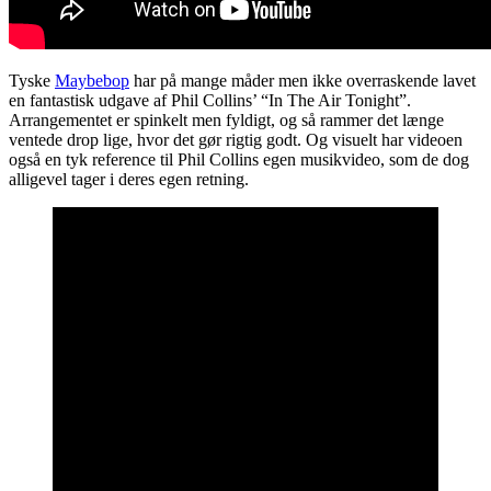
Tyske
Maybebop
har på mange måder men ikke overraskende lavet
en fantastisk udgave af Phil Collins’ “In The Air Tonight”.
Arrangementet er spinkelt men fyldigt, og så rammer det længe
ventede drop lige, hvor det gør rigtig godt. Og visuelt har videoen
også en tyk reference til Phil Collins egen musikvideo, som de dog
alligevel tager i deres egen retning.