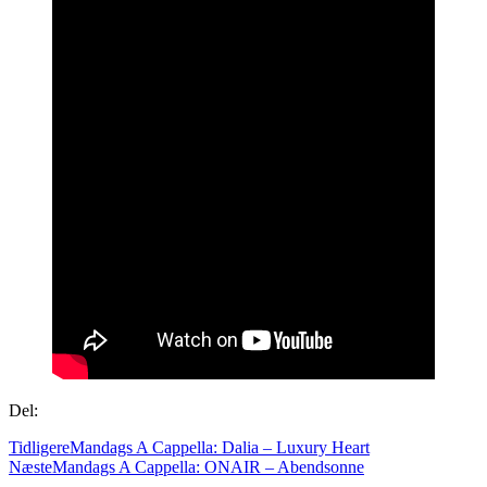
Del:
Tidligere
Mandags A Cappella: Dalia – Luxury Heart
Næste
Mandags A Cappella: ONAIR – Abendsonne