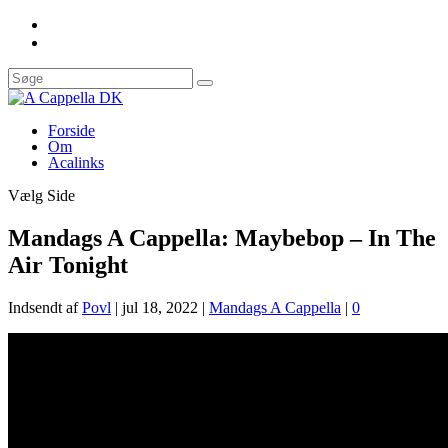
Forside
Om
Acalinks
Vælg Side
Mandags A Cappella: Maybebop – In The
Air Tonight
Indsendt af
Povl
|
jul 18, 2022
|
Mandags A Cappella
|
0