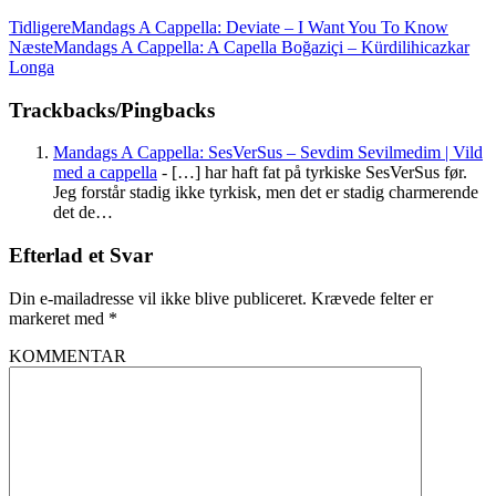
Tidligere
Mandags A Cappella: Deviate – I Want You To Know
Næste
Mandags A Cappella: A Capella Boğaziçi – Kürdilihicazkar
Longa
Trackbacks/Pingbacks
Mandags A Cappella: SesVerSus – Sevdim Sevilmedim | Vild
med a cappella
- […] har haft fat på tyrkiske SesVerSus før.
Jeg forstår stadig ikke tyrkisk, men det er stadig charmerende
det de…
Efterlad et Svar
Din e-mailadresse vil ikke blive publiceret.
Krævede felter er
markeret med
*
KOMMENTAR