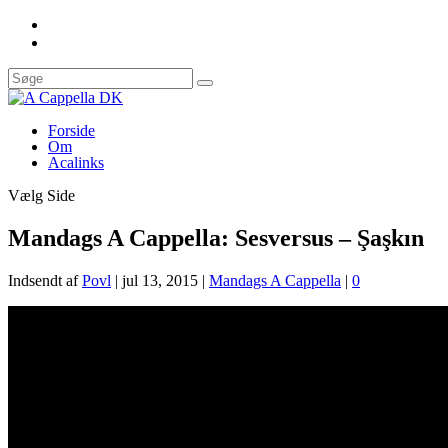
Forside
Om
Acalinks
Vælg Side
Mandags A Cappella: Sesversus – Şaşkın
Indsendt af
Povl
|
jul 13, 2015
|
Mandags A Cappella
|
0