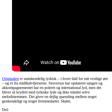
Originalen
er umiskendelig tyrkisk – i hvert fald for mit vestlige øre
– og er fra midthalvfjerserne. Sesversus har opdateret sangen og
akkompagnementet har en poleret og international lyd, men det
bliver så krydret med tyrkiske lyde og ikke mindst selve
melodistemmen. Det giver en dejlig spænding mellem noget
genkendeligt og noget fremmedartet. Skønt.
Del: