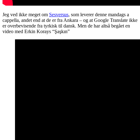
Jeg ved ikke meget om
Sesversus
, som leverer denne mandags a
cappella, andet end at de er fra Ankara – og at Google Translate ikke
er overbevisende fra tyrkisk til dansk. Men de har altså begået en
video med Erkin Korays “Şaşkın”